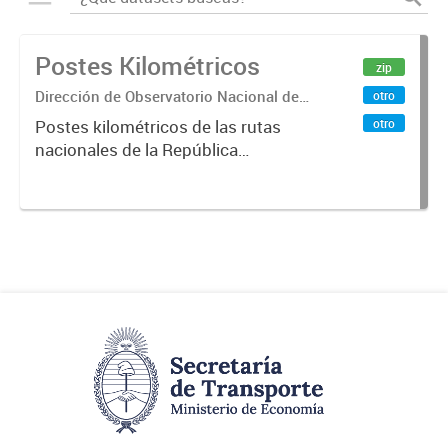
Postes Kilométricos
zip
Dirección de Observatorio Nacional de
otro
Transporte
otro
Postes kilométricos de las rutas
nacionales de la República
Argentina. Relevados por la
Dirección Nacional de Vialidad. Año
2019 .-