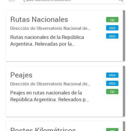
Rutas Nacionales
zip
Dirección de Observatorio Nacional de
otro
Transporte
otro
Rutas nacionales de la República
Argentina. Relevadas por la
Dirección Nacional de Vialidad.
Peajes
otro
Dirección de Observatorio Nacional de
otro
Transporte
zip
Peajes en rutas nacionales de la
República Argentina. Relevados por
la Dirección Nacional de Vialidad.
Año 2019 .-
Postes Kilométricos
zip