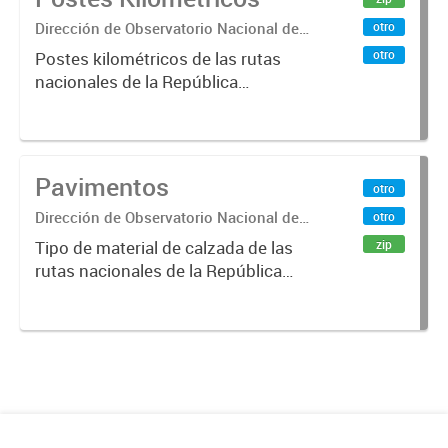
Dirección de Observatorio Nacional de
otro
Transporte
otro
Postes kilométricos de las rutas
nacionales de la República
Argentina. Relevados por la
Dirección Nacional de Vialidad. Año
2019 .-
Pavimentos
otro
Dirección de Observatorio Nacional de
otro
Transporte
zip
Tipo de material de calzada de las
rutas nacionales de la República
Argentina. Relevado por la
Dirección Nacional de Vialidad. Año
2019.