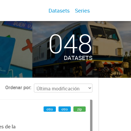
Datasets
Series
048
DATASETS
Ordenar por
otro
otro
zip
es de la