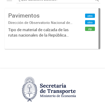
Pavimentos
otro
Dirección de Observatorio Nacional de
otro
Transporte
zip
Tipo de material de calzada de las
rutas nacionales de la República
Argentina. Relevado por la
Dirección Nacional de Vialidad. Año
2019.