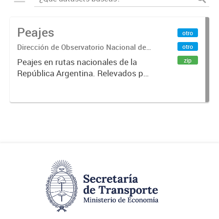
Peajes
otro
Dirección de Observatorio Nacional de
otro
Transporte
zip
Peajes en rutas nacionales de la
República Argentina. Relevados por
la Dirección Nacional de Vialidad.
Año 2019 .-