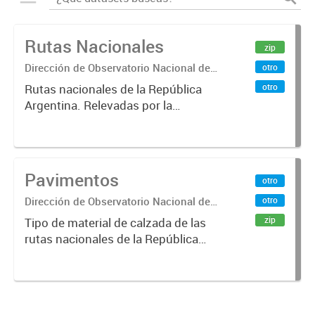
Rutas Nacionales
zip
Dirección de Observatorio Nacional de
otro
Transporte
otro
Rutas nacionales de la República
Argentina. Relevadas por la
Dirección Nacional de Vialidad.
Pavimentos
otro
Dirección de Observatorio Nacional de
otro
Transporte
zip
Tipo de material de calzada de las
rutas nacionales de la República
Argentina. Relevado por la
Dirección Nacional de Vialidad. Año
2019.