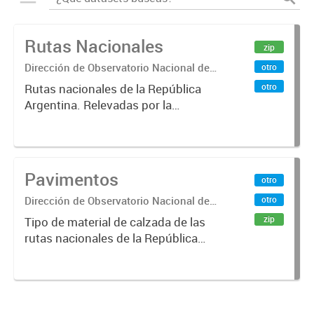
Rutas Nacionales
zip
Dirección de Observatorio Nacional de
otro
Transporte
otro
Rutas nacionales de la República
Argentina. Relevadas por la
Dirección Nacional de Vialidad.
Pavimentos
otro
Dirección de Observatorio Nacional de
otro
Transporte
zip
Tipo de material de calzada de las
rutas nacionales de la República
Argentina. Relevado por la
Dirección Nacional de Vialidad. Año
2019.