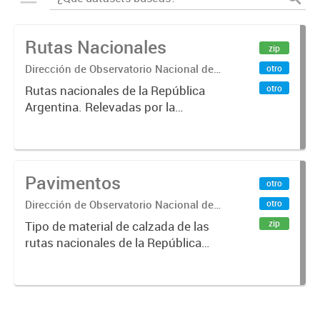
Rutas Nacionales
zip
Dirección de Observatorio Nacional de
otro
Transporte
otro
Rutas nacionales de la República
Argentina. Relevadas por la
Dirección Nacional de Vialidad.
Pavimentos
otro
Dirección de Observatorio Nacional de
otro
Transporte
zip
Tipo de material de calzada de las
rutas nacionales de la República
Argentina. Relevado por la
Dirección Nacional de Vialidad. Año
2019.