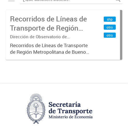
Recorridos de Líneas de
shp
Transporte de Región
otro
Metropolitana de
otro
Dirección de Observatorio de
Transporte, Estudio y Sistemas
Buenos Aires (RMBA)
Recorridos de Líneas de Transporte
de Región Metropolitana de Buenos
Aires (RMBA).-