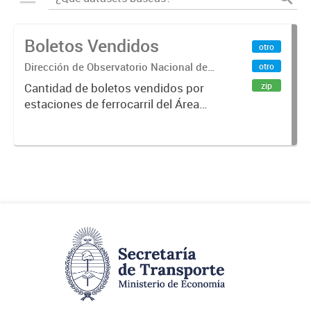
Boletos Vendidos
otro
Dirección de Observatorio Nacional de
otro
Transporte
zip
Cantidad de boletos vendidos por
estaciones de ferrocarril del Área
Metropolitana de Buenos Aires
(AMBA), desde 1996 hasta 2015.
Fuente: Sig Planificación. Año
2014.x000D