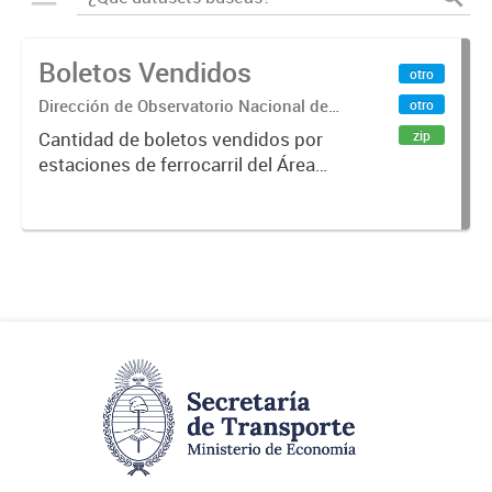
Boletos Vendidos
otro
Dirección de Observatorio Nacional de
otro
Transporte
zip
Cantidad de boletos vendidos por
estaciones de ferrocarril del Área
Metropolitana de Buenos Aires
(AMBA), desde 1996 hasta 2015.
Fuente: Sig Planificación. Año
2014.x000D