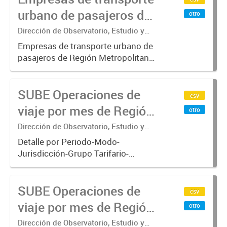
operan con SUBE .-
urbano de pasajeros de
otro
Región Metropolitana de
Dirección de Observatorio, Estudio y
Sistemas – Ministerio de Transporte
Buenos Aires - SUBE
Empresas de transporte urbano de
pasajeros de Región Metropolitana
de Buenos Aires incluyendo trenes,
subterráneo, pre metro y colectivos.
SUBE Operaciones de
Empresas que operan con
csv
SUBE_x000D_ .-
viaje por mes de Región
otro
Metropolitana de
Dirección de Observatorio, Estudio y
Sistemas – Ministerio de Transporte
Buenos Aires, agregado
Detalle por Periodo-Modo-
Jurisdicción-Grupo Tarifario-
Empresa-Línea. Datos de
operaciones de viajes del sistema
SUBE Operaciones de
único de boleto electrónico(SUBE)
csv
para el periodo registrado desde
viaje por mes de Región
otro
01/01/2013 hasta...
Metropolitana de
Dirección de Observatorio, Estudio y