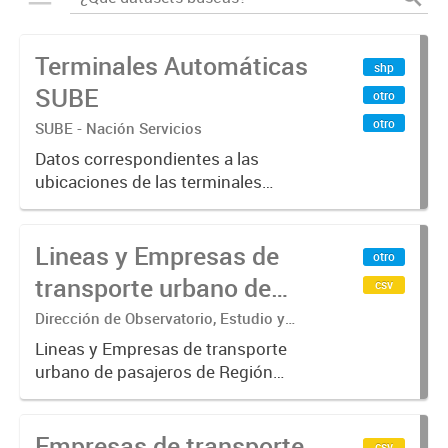
Terminales Automáticas
shp
SUBE
otro
otro
SUBE - Nación Servicios
Datos correspondientes a las
ubicaciones de las terminales
automáticas de auto servicio (TAS)
SUBE_x000D_ Terminales activos
Lineas y Empresas de
vigentes al 01/10/2019.-
otro
transporte urbano de
csv
pasajeros de Región
Dirección de Observatorio, Estudio y
Sistemas – Ministerio de Transporte
Metropolitana de
Lineas y Empresas de transporte
urbano de pasajeros de Región
Buenos Aires - SUBE
Metropolitana de Buenos Aires
incluyendo trenes, subterráneo, pre
Empresas de transporte
metro y colectivos. Empresas que
csv