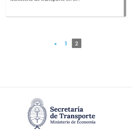
marco de la pandemia COVID-19.-
«
1
2