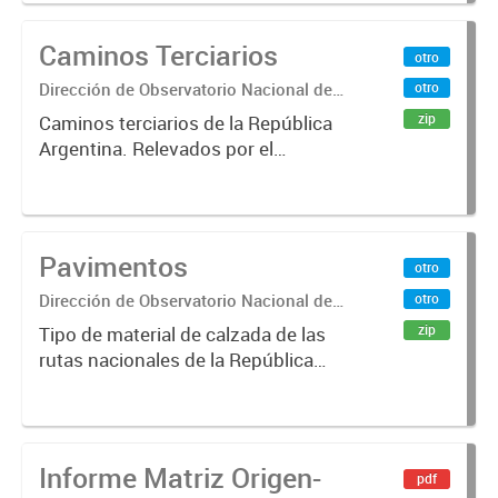
2017.
Caminos Terciarios
otro
Dirección de Observatorio Nacional de
otro
Transporte
zip
Caminos terciarios de la República
Argentina. Relevados por el
Instituto Geográfico Nacional. Año
2016.
Pavimentos
otro
Dirección de Observatorio Nacional de
otro
Transporte
zip
Tipo de material de calzada de las
rutas nacionales de la República
Argentina. Relevado por la
Dirección Nacional de Vialidad. Año
2019.
Informe Matriz Origen-
pdf