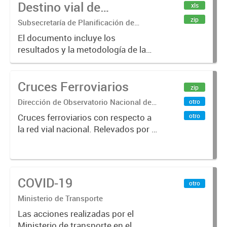
Destino vial de
xls
Transporte de Cargas
zip
Subsecretaría de Planificación de
Transporte de Cargas y Logística
El documento incluye los
resultados y la metodología de la
actualización al año 2014 del
"Estudio Nacional de Cargas 2012".
Cruces Ferroviarios
Se estimaron matrices OD viales de
zip
106 productos relevantes para la...
Dirección de Observatorio Nacional de
otro
Transporte
otro
Cruces ferroviarios con respecto a
la red vial nacional. Relevados por la
Dirección Nacional de Vialidad. Año
2016.
COVID-19
otro
Ministerio de Transporte
Las acciones realizadas por el
Ministerio de transporte en el