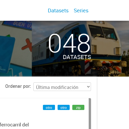
Datasets
Series
048
DATASETS
Ordenar por
otro
otro
zip
errocarril del