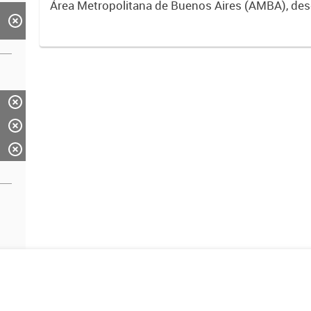
Área Metropolitana de Buenos Aires (AMBA), de
2015. Fuente: Sig Planificación. Año 2014.x000