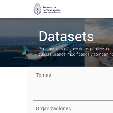
Datasets
Ponemos a tu alcance datos públicos en f
puedas usarlos, modificarlos y compartirl
Temas
Organizaciones