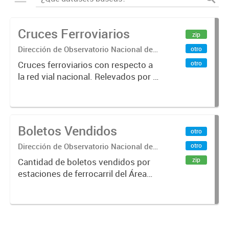
Cruces Ferroviarios
zip
Dirección de Observatorio Nacional de
otro
Transporte
otro
Cruces ferroviarios con respecto a
la red vial nacional. Relevados por la
Dirección Nacional de Vialidad. Año
2016.
Boletos Vendidos
otro
Dirección de Observatorio Nacional de
otro
Transporte
zip
Cantidad de boletos vendidos por
estaciones de ferrocarril del Área
Metropolitana de Buenos Aires
(AMBA), desde 1996 hasta 2015.
Fuente: Sig Planificación. Año
2014.x000D