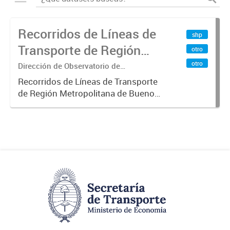
Recorridos de Líneas de
shp
Transporte de Región
otro
Metropolitana de
otro
Dirección de Observatorio de
Transporte, Estudio y Sistemas
Buenos Aires (RMBA)
Recorridos de Líneas de Transporte
de Región Metropolitana de Buenos
Aires (RMBA).-