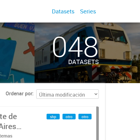
Datasets
Series
048
DATASETS
Ordenar por
te de
shp
otro
otro
Aires
stemas