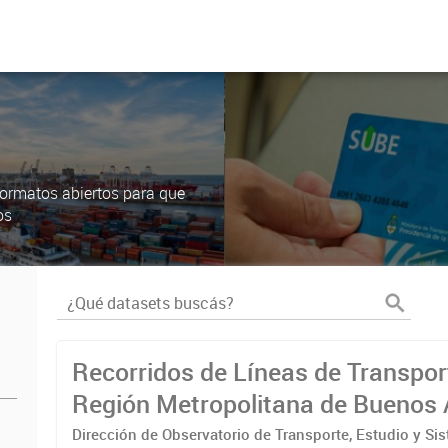
ormatos abiertos para que
os
Recorridos de Líneas de Transpor
Región Metropolitana de Buenos 
(RMBA)
Dirección de Observatorio de Transporte, Estudio y Si