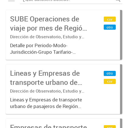
SUBE Operaciones de
csv
viaje por mes de Región
otro
Metropolitana de
Dirección de Observatorio, Estudio y
Sistemas – Ministerio de Transporte
Buenos Aires
Detalle por Periodo-Modo-
Jurisdicción-Grupo Tarifario-
Empresa-Línea-Tipo de
Pasaje.x000D Datos de operaciones
Lineas y Empresas de
de viajes del sistema único de
otro
boleto electrónico(SUBE) para el
transporte urbano de
csv
periodo registrado...
pasajeros de Región
Dirección de Observatorio, Estudio y
Sistemas – Ministerio de Transporte
Metropolitana de
Lineas y Empresas de transporte
urbano de pasajeros de Región
Buenos Aires - SUBE
Metropolitana de Buenos Aires
incluyendo trenes, subterráneo, pre
Empresas de transporte
metro y colectivos. Empresas que
csv