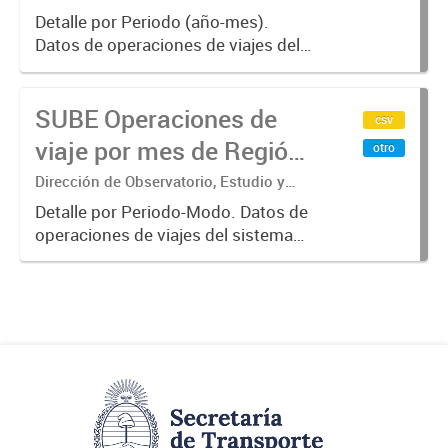
Sistemas – Ministerio de Transporte
Buenos Aires, agregado
Detalle por Periodo (año-mes).
Datos de operaciones de viajes del
por Mes
sistema único de boleto
electrónico(SUBE) para el periodo
SUBE Operaciones de
registrado desde 01/01/2013 hasta
csv
31/10/2019 para líneas de
viaje por mes de Región
otro
transporte...
Metropolitana de
Dirección de Observatorio, Estudio y
Sistemas – Ministerio de Transporte
Buenos Aires, agregado
Detalle por Periodo-Modo. Datos de
operaciones de viajes del sistema
por Periodo-Modo
único de boleto electrónico(SUBE)
para el periodo registrado desde
01/01/2013 hasta 30/06/2019 para
líneas de transporte urbano...