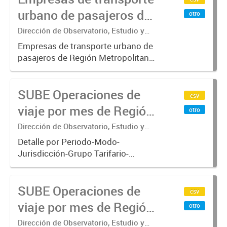
operan con SUBE .-
urbano de pasajeros de
otro
Región Metropolitana de
Dirección de Observatorio, Estudio y
Sistemas – Ministerio de Transporte
Buenos Aires - SUBE
Empresas de transporte urbano de
pasajeros de Región Metropolitana
de Buenos Aires incluyendo trenes,
subterráneo, pre metro y colectivos.
SUBE Operaciones de
Empresas que operan con
csv
SUBE_x000D_ .-
viaje por mes de Región
otro
Metropolitana de
Dirección de Observatorio, Estudio y
Sistemas – Ministerio de Transporte
Buenos Aires, agregado
Detalle por Periodo-Modo-
Jurisdicción-Grupo Tarifario-
Empresa-Línea. Datos de
operaciones de viajes del sistema
SUBE Operaciones de
único de boleto electrónico(SUBE)
csv
para el periodo registrado desde
viaje por mes de Región
otro
01/01/2013 hasta...
Metropolitana de
Dirección de Observatorio, Estudio y