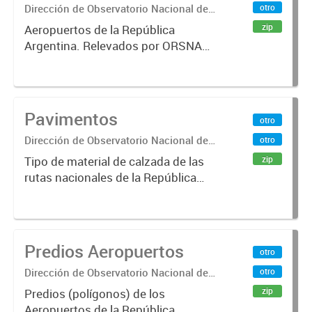
Dirección de Observatorio Nacional de
otro
Transporte
zip
Aeropuertos de la República
Argentina. Relevados por ORSNA
(Organismo Regulador del Sistema
Nacional de Aeropuertos). Fecha de
actualización: Abril 2017.
Pavimentos
otro
Dirección de Observatorio Nacional de
otro
Transporte
zip
Tipo de material de calzada de las
rutas nacionales de la República
Argentina. Relevado por la
Dirección Nacional de Vialidad. Año
2019.
Predios Aeropuertos
otro
Dirección de Observatorio Nacional de
otro
Transporte
zip
Predios (polígonos) de los
Aeropuertos de la República