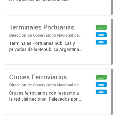
Argentina. Relevados por ORSNA
(Organismo Regulador del Sistema
Nacional de Aeropuertos). Fecha de
actualización: Abril 2018.
Terminales Portuarias
zip
Dirección de Observatorio Nacional de
otro
Transporte
otro
Terminales Portuarias públicas y
privadas de la República Argentina.
Relevadas por el Observatorio
Nacional de Transporte. Año 2019.
Cruces Ferroviarios
zip
Dirección de Observatorio Nacional de
otro
Transporte
otro
Cruces ferroviarios con respecto a
la red vial nacional. Relevados por la
Dirección Nacional de Vialidad. Año
2016.