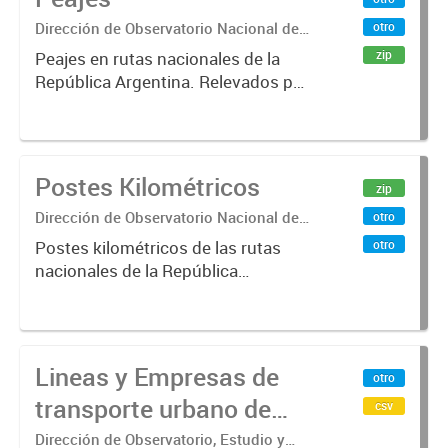
boleto electrónico(SUBE) para el
Dirección de Observatorio Nacional de
otro
periodo registrado...
Transporte
zip
Peajes en rutas nacionales de la
República Argentina. Relevados por
la Dirección Nacional de Vialidad.
Año 2019 .-
Postes Kilométricos
zip
Dirección de Observatorio Nacional de
otro
Transporte
otro
Postes kilométricos de las rutas
nacionales de la República
Argentina. Relevados por la
Dirección Nacional de Vialidad. Año
2019 .-
Lineas y Empresas de
otro
transporte urbano de
csv
pasajeros de Región
Dirección de Observatorio, Estudio y