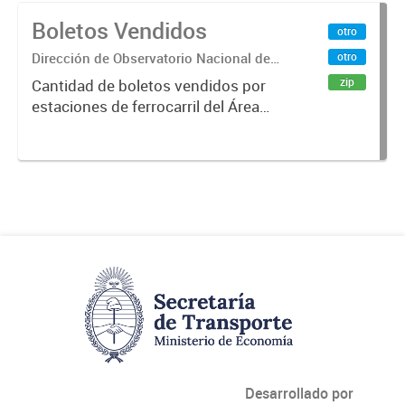
Boletos Vendidos
otro
Dirección de Observatorio Nacional de
otro
Transporte
zip
Cantidad de boletos vendidos por
estaciones de ferrocarril del Área
Metropolitana de Buenos Aires
(AMBA), desde 1996 hasta 2015.
Fuente: Sig Planificación. Año
2014.x000D
Desarrollado por