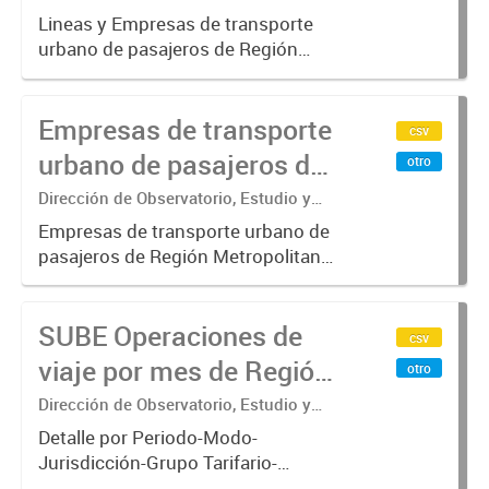
Sistemas – Ministerio de Transporte
Metropolitana de
Lineas y Empresas de transporte
urbano de pasajeros de Región
Buenos Aires - SUBE
Metropolitana de Buenos Aires
incluyendo trenes, subterráneo, pre
Empresas de transporte
metro y colectivos. Empresas que
csv
operan con SUBE .-
urbano de pasajeros de
otro
Región Metropolitana de
Dirección de Observatorio, Estudio y
Sistemas – Ministerio de Transporte
Buenos Aires - SUBE
Empresas de transporte urbano de
pasajeros de Región Metropolitana
de Buenos Aires incluyendo trenes,
subterráneo, pre metro y colectivos.
SUBE Operaciones de
Empresas que operan con
csv
SUBE_x000D_ .-
viaje por mes de Región
otro
Metropolitana de
Dirección de Observatorio, Estudio y
Sistemas – Ministerio de Transporte
Buenos Aires, agregado
Detalle por Periodo-Modo-
Jurisdicción-Grupo Tarifario-
Empresa-Línea. Datos de