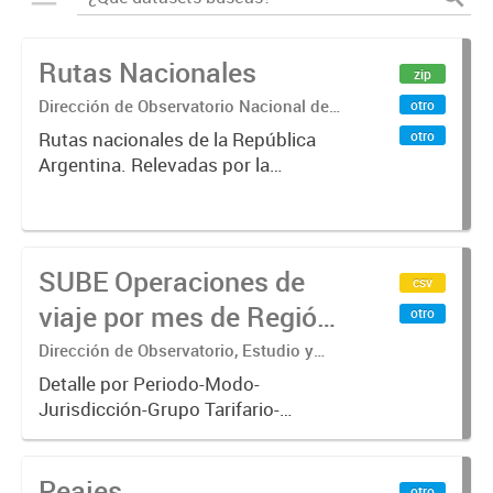
Rutas Nacionales
zip
Dirección de Observatorio Nacional de
otro
Transporte
otro
Rutas nacionales de la República
Argentina. Relevadas por la
Dirección Nacional de Vialidad.
SUBE Operaciones de
csv
viaje por mes de Región
otro
Metropolitana de
Dirección de Observatorio, Estudio y
Sistemas – Ministerio de Transporte
Buenos Aires
Detalle por Periodo-Modo-
Jurisdicción-Grupo Tarifario-
Empresa-Línea-Tipo de
Pasaje.x000D Datos de operaciones
Peajes
de viajes del sistema único de
otro