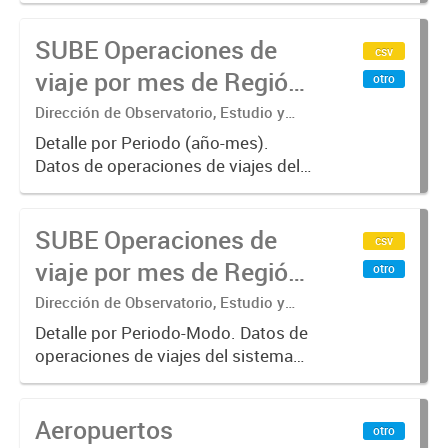
operaciones de viajes del sistema
SUBE Operaciones de
único de boleto electrónico(SUBE)
csv
para el periodo registrado desde
viaje por mes de Región
otro
01/01/2013 hasta...
Metropolitana de
Dirección de Observatorio, Estudio y
Sistemas – Ministerio de Transporte
Buenos Aires, agregado
Detalle por Periodo (año-mes).
Datos de operaciones de viajes del
por Mes
sistema único de boleto
electrónico(SUBE) para el periodo
SUBE Operaciones de
registrado desde 01/01/2013 hasta
csv
31/10/2019 para líneas de
viaje por mes de Región
otro
transporte...
Metropolitana de
Dirección de Observatorio, Estudio y
Sistemas – Ministerio de Transporte
Buenos Aires, agregado
Detalle por Periodo-Modo. Datos de
operaciones de viajes del sistema
por Periodo-Modo
único de boleto electrónico(SUBE)
para el periodo registrado desde
Aeropuertos
01/01/2013 hasta 30/06/2019 para
otro
líneas de transporte urbano...