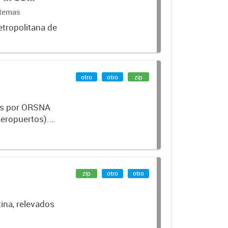
stemas
etropolitana de
otro
otro
zip
dos por ORSNA
eropuertos).
zip
otro
otro
ina, relevados