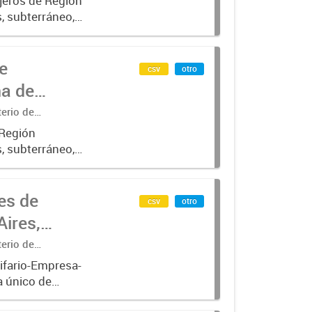
jeros de Región
, subterráneo,
n SUBE .-
e
csv
otro
na de
terio de
 Región
, subterráneo,
con SUBE_x000D_
es de
csv
otro
ires,
terio de
ifario-Empresa-
a único de
rado desde