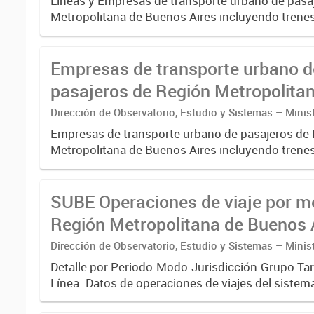
Lineas y Empresas de transporte urbano de pasa
Metropolitana de Buenos Aires incluyendo trenes
pre metro y colectivos. Empresas que operan co
Empresas de transporte urbano d
pasajeros de Región Metropolita
Buenos Aires - SUBE
Dirección de Observatorio, Estudio y Sistemas – Minis
Transporte
Empresas de transporte urbano de pasajeros de
Metropolitana de Buenos Aires incluyendo trenes
pre metro y colectivos. Empresas que operan 
.-
SUBE Operaciones de viaje por m
Región Metropolitana de Buenos A
agregado
Dirección de Observatorio, Estudio y Sistemas – Minis
Transporte
Detalle por Periodo-Modo-Jurisdicción-Grupo Tar
Línea. Datos de operaciones de viajes del sistem
boleto electrónico(SUBE) para el periodo regist