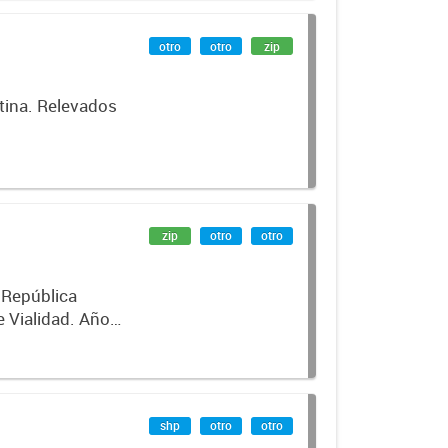
otro
otro
zip
tina. Relevados
-
zip
otro
otro
a República
e Vialidad. Año
shp
otro
otro