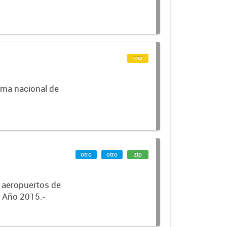
csv
ema nacional de
otro
otro
zip
r aeropuertos de
. Año 2015.-