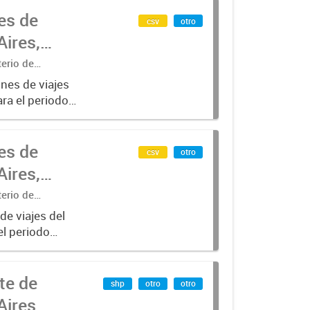
es de
csv
otro
ires,
terio de
nes de viajes
ra el periodo
para líneas de
es de
csv
otro
ires,
terio de
de viajes del
el periodo
para líneas de
te de
shp
otro
otro
Aires