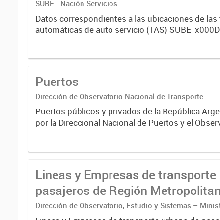
SUBE - Nación Servicios
Datos correspondientes a las ubicaciones de las
automáticas de auto servicio (TAS) SUBE_x000D
activos vigentes al 01/10/2019.-
Puertos
Dirección de Observatorio Nacional de Transporte
Puertos públicos y privados de la República Arge
por la Direccional Nacional de Puertos y el Obser
de Transporte. Año 2019 .-
Lineas y Empresas de transporte
pasajeros de Región Metropolita
Buenos Aires - SUBE
Dirección de Observatorio, Estudio y Sistemas – Minis
Transporte