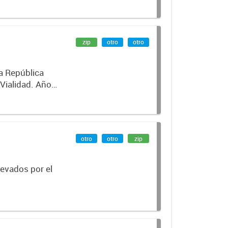
zip
otro
otro
la República
 Vialidad. Año
otro
otro
zip
levados por el