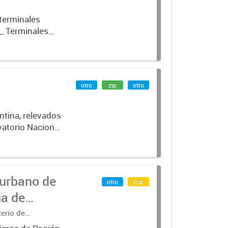
 terminales
_ Terminales
otro
zip
otro
ntina, relevados
vatorio Nacional
 urbano de
otro
csv
na de
terio de