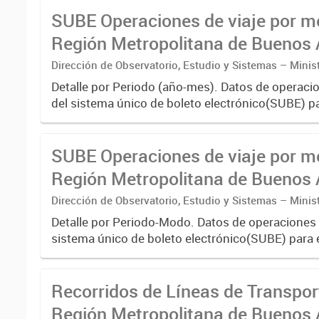
01/01/2013 hasta...
SUBE Operaciones de viaje por m
Región Metropolitana de Buenos A
agregado por Mes
Dirección de Observatorio, Estudio y Sistemas – Minis
Transporte
Detalle por Periodo (año-mes). Datos de operacio
del sistema único de boleto electrónico(SUBE) pa
registrado desde 01/01/2013 hasta 31/10/2019 
transporte...
SUBE Operaciones de viaje por m
Región Metropolitana de Buenos A
agregado por Periodo-Modo
Dirección de Observatorio, Estudio y Sistemas – Minis
Transporte
Detalle por Periodo-Modo. Datos de operaciones 
sistema único de boleto electrónico(SUBE) para 
registrado desde 01/01/2013 hasta 30/06/2019 
transporte urbano...
Recorridos de Líneas de Transpor
Región Metropolitana de Buenos 