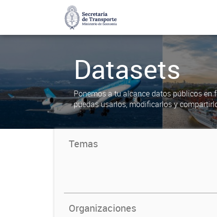
Datasets
Ponemos a tu alcance datos públicos en f
puedas usarlos, modificarlos y compartirl
Temas
Organizaciones