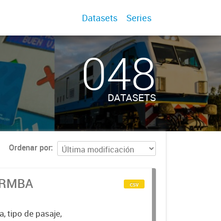
Datasets
Series
048
DATASETS
Ordenar por
n RMBA
csv
a, tipo de pasaje,